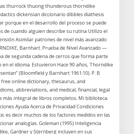
ras thurrock thuong thunderous thorndike
ctics dickensian diccionario dibbles diathesis
r porque en el desarrollo del proceso se puede
 de cuando alguien describe su rutina Utilizo el
rensión Asimilar patrones de nivel más avanzado
HORNDIKE, Barnhart. Prueba de Nivel Avanzado ―
ueba de segunda cadena de cerros que forma parte
rio en el idioma. Estuvieron Hace 90 años, Thorndike
esentan” (Bloomfield y Barnhart 1961:10). P. B
ee online dictionary, thesaurus, and
dioms, abbreviations, and medical, financial, legal
e más integral de libros completos. Mi biblioteca.
iciones Ayuda Acerca de Privacidad Condiciones
e; es decir muchos de los factores medidos en las
cionar analogías. Goleman (1995) Inteligencia
ke, Gardner y Sternberg incluyen en sus