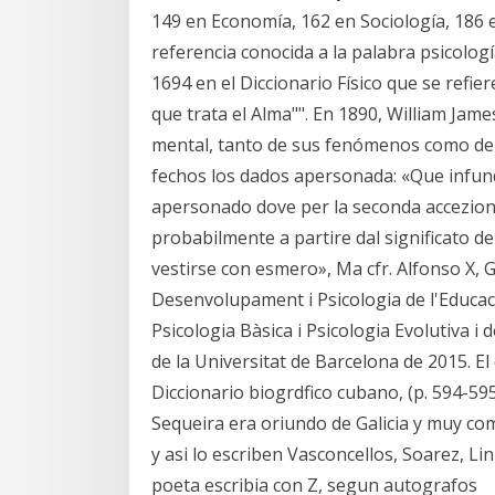
149 en Economía, 162 en Sociología, 186 
referencia conocida a la palabra psicolog
1694 en el Diccionario Físico que se refier
que trata el Alma"". En 1890, William James
mental, tanto de sus fenómenos como de s
fechos los dados apersonada: «Que infund
apersonado dove per la seconda accezione
probabilmente a partire dal significato d
vestirse con esmero», Ma cfr. Alfonso X, 
Desenvolupament i Psicologia de l'Educaci
Psicologia Bàsica i Psicologia Evolutiva i 
de la Universitat de Barcelona de 2015. E
Diccionario biogrdfico cubano, (p. 594-59
Sequeira era oriundo de Galicia y muy co
y asi lo escriben Vasconcellos, Soarez, L
poeta escribia con Z, segun autografos