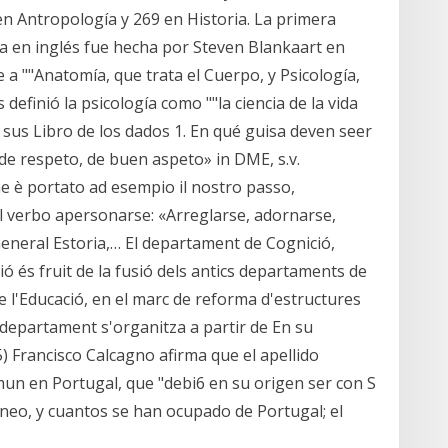
en Antropología y 269 en Historia. La primera
ía en inglés fue hecha por Steven Blankaart en
e a ""Anatomía, que trata el Cuerpo, y Psicología,
 definió la psicología como ""la ciencia de la vida
us Libro de los dados 1. En qué guisa deven seer
e respeto, de buen aspeto» in DME, s.v.
 è portato ad esempio il nostro passo,
el verbo apersonarse: «Arreglarse, adornarse,
General Estoria,… El departament de Cognició,
ó és fruit de la fusió dels antics departaments de
de l'Educació, en el marc de reforma d'estructures
l departament s'organitza a partir de En su
5) Francisco Calcagno afirma que el apellido
mun en Portugal, que "debi6 en su origen ser con S
inneo, y cuantos se han ocupado de Portugal; el