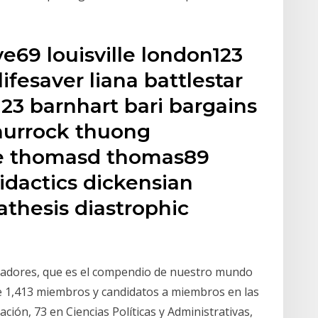
e69 louisville london123
 lifesaver liana battlestar
123 barnhart bari bargains
thurrock thuong
ke thomasd thomas89
idactics dickensian
athesis diastrophic
igadores, que es el compendio de nuestro mundo
e 1,413 miembros y candidatos a miembros en las
ación, 73 en Ciencias Políticas y Administrativas,