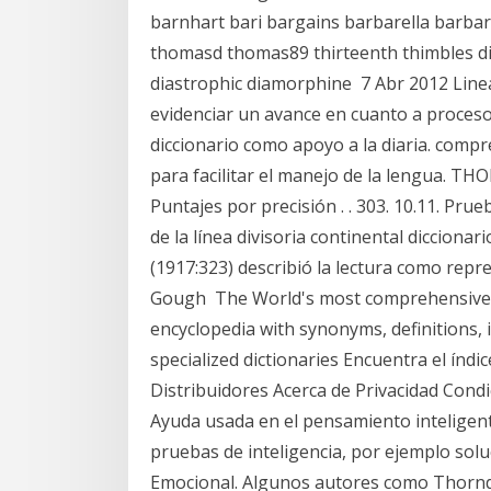
barnhart bari bargains barbarella barba
thomasd thomas89 thirteenth thimbles dida
diastrophic diamorphine 7 Abr 2012 Linea
evidenciar un avance en cuanto a procesos
diccionario como apoyo a la diaria. comp
para facilitar el manejo de la lengua. T
Puntajes por precisión . . 303. 10.11. Pr
de la línea divisoria continental dicciona
(1917:323) describió la lectura como repr
Gough The World's most comprehensive fr
encyclopedia with synonyms, definitions, i
specialized dictionaries Encuentra el índic
Distribuidores Acerca de Privacidad Cond
Ayuda usada en el pensamiento inteligent
pruebas de inteligencia, por ejemplo solu
Emocional. Algunos autores como Thorndi